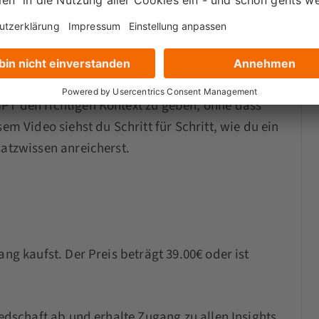
n richtig einrichten und Kontext sauber
PT den richtigen Kontext zu geben, ohne dass
em Video siehst du Schritt für Schritt, wie du ein
satzwissen anreicherst.
ang kaufst. Der Preis beträgt 39.00€ oder ist
iedschaft ab und erhalte Zugang zu allen Insights