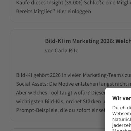
Kaufe dieses Insight (39.00€)
Schließe eine Mitgl
Bereits Mitglied?
Hier einloggen
Bild-KI im Marketing 2026: Welc
von Carla Ritz
Bild-KI gehört 2026 in vielen Marketing-Teams 
Social Assets: Die Motive entstehen längst nicht
Aber welches Tool taugt wofür? Dieser Artikel gi
wichtigsten Bild-KIs, ordnet Stärken und Grenzen
Prompt-Beispiele, die du sofort einsetzen kannst