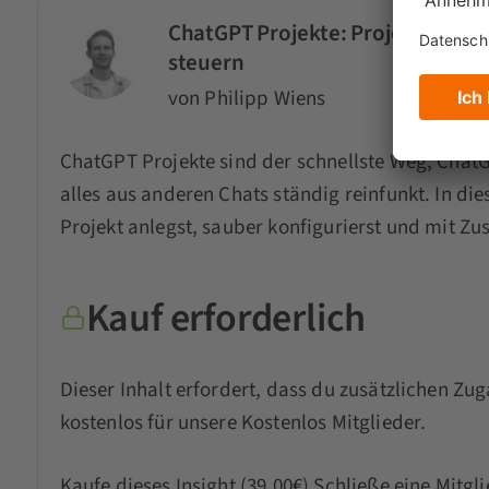
ChatGPT Projekte: Projektfunktio
steuern
von Philipp Wiens
ChatGPT Projekte sind der schnellste Weg, ChatG
alles aus anderen Chats ständig reinfunkt. In dies
Projekt anlegst, sauber konfigurierst und mit Zu
Kauf erforderlich
Dieser Inhalt erfordert, dass du zusätzlichen Zug
kostenlos für unsere Kostenlos Mitglieder.
Kaufe dieses Insight (39.00€)
Schließe eine Mitgl