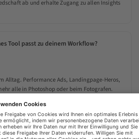
iedschaft ab und erhalte Zugang zu allen Insights
hes Tool passt zu deinem Workflow?
zum Alltag. Performance Ads, Landingpage-Heros,
 mehr alle in Photoshop oder beim Fotografen.
bt dir einen kompakten Überblick über die sieben
 ehrlich ein und liefert dir Empfehlungen plus
.