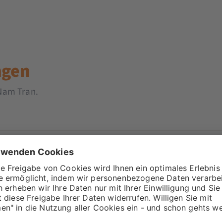
ngen
 Nam Tran.