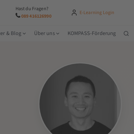
Hast du Fragen?
E-Learning Login
089 416126990
er & Blog
Über uns
KOMPASS-Förderung