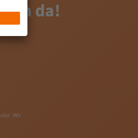
 dich da!
ular. Wir