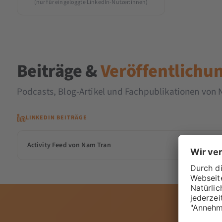
(nur für eingeloggte LinkedIn-Nutzer:innen)
Beiträge &
Veröffentlichu
Podcasts, Blog-Artikel und Fachpublikationen von
LINKEDIN BEITRÄGE
Activity Feed von Nam Tran