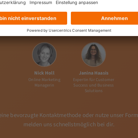
agen?
Wir sind für
Deine Ansprechpartnerinnen
Nick Holl
Janina Haasis
Online Marketing
Expertin für Customer
Managerin
Success und Business
Solutions
ine bevorzugte Kontaktmethode oder nutze unser Form
melden uns schnellstmöglich bei dir.