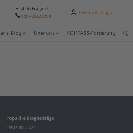
Hast du Fragen?
E-Learning Login
089 416126990
er & Blog
Über uns
KOMPASS-Förderung
Populäre Blogbeiträge
Was ist SEO?