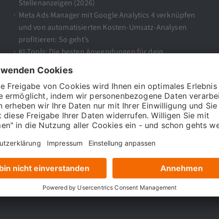
Stellenanzeigen (2026)
Meta Ads Manager mit Google Analytics 4 verknüpfen
und von automatisierten Kosten-Umsatz-Analysen
profitieren: So geht’s
KI-Tools: Die besten Anwendungen für dein
Marketing
089 416126990