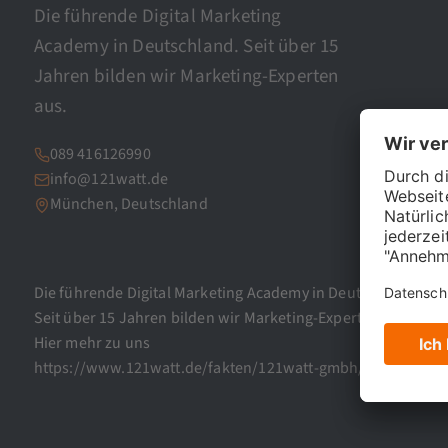
Die führende Digital Marketing
Academy in Deutschland. Seit über 15
Jahren bilden wir Marketing-Experten
aus.
089 416126990
info@121watt.de
München, Deutschland
Die führende Digital Marketing Academy in Deutschland.
Seit über 15 Jahren bilden wir Marketing-Experten aus.
Hier mehr zu uns
https://www.121watt.de/fakten/121watt-gmbh/