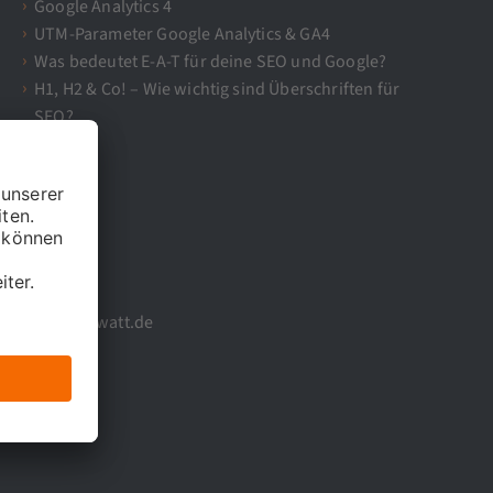
Google Analytics 4
UTM-Parameter Google Analytics & GA4
Was bedeutet E-A-T für deine SEO und Google?
H1, H2 & Co! – Wie wichtig sind Überschriften für
SEO?
info@121watt.de