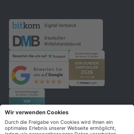
Digital Verband
Deutscher
Mittelstandsbund