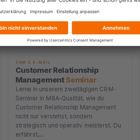
1.295 €
ab
Zum Seminar →
zzgl. MwSt.
CRM & E-MAIL
Customer Relationship
Management
Seminar
Lerne in unserem zweitägigen CRM-
Seminar in MBA-Qualität, wie du
Customer Relationship Management
nicht nur verstehst, sondern
strategisch und operativ meisterst. Du
erfährst,…