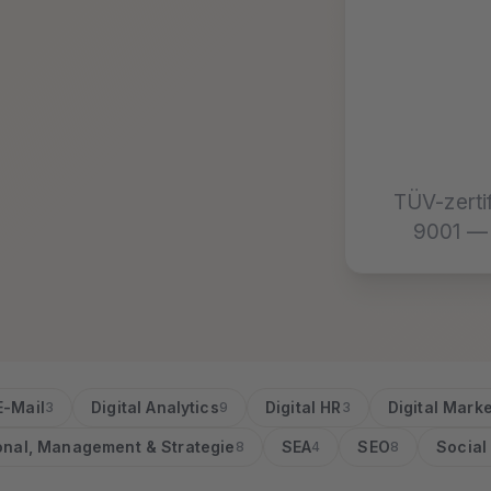
TÜV-zerti
9001 — 
E-Mail
Digital Analytics
Digital HR
Digital Mark
3
9
3
onal, Management & Strategie
SEA
SEO
Social
8
4
8