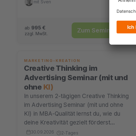
mit Sven
995 €
ab
Zum Seminar →
zzgl. MwSt.
MARKETING-KREATION
Creative Thinking im
Advertising Seminar (mit und
ohne
KI)
In unserem 2-tägigen Creative Thinking
im Advertising Seminar (mit und ohne
KI) in MBA-Qualität lernst du, wie du
deine Kreativität gezielt förderst…
30.09.2026
2-Tages