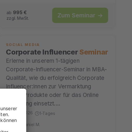
995 €
ab
Zum Seminar →
zzgl. MwSt.
SOCIAL MEDIA
Corporate Influencer
Seminar
Erlerne in unserem 1-tägigen
Corporate-Influencer-Seminar in MBA-
Qualität, wie du erfolgreich Corporate
Influencer:innen zur Vermarktung
deiner Produkte oder für das Online
Recruiting einsetzt.…
24.11.2026
1-Tages
mit Daniel M.