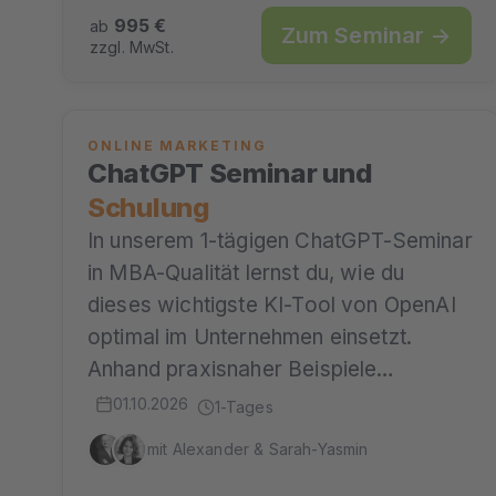
995 €
ab
Zum Seminar →
zzgl. MwSt.
ONLINE MARKETING
ChatGPT Seminar und
Schulung
In unserem 1-tägigen ChatGPT-Seminar
in MBA-Qualität lernst du, wie du
dieses wichtigste KI-Tool von OpenAI
optimal im Unternehmen einsetzt.
Anhand praxisnaher Beispiele…
01.10.2026
1-Tages
mit Alexander & Sarah-Yasmin