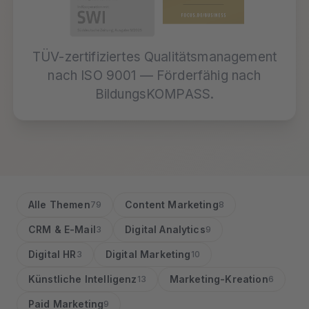
TÜV-zertifiziertes Qualitätsmanagement
nach ISO 9001 — Förderfähig nach
BildungsKOMPASS.
Alle Themen
Content Marketing
79
8
CRM & E-Mail
Digital Analytics
3
9
Digital HR
Digital Marketing
3
10
Künstliche Intelligenz
Marketing-Kreation
13
6
Paid Marketing
9