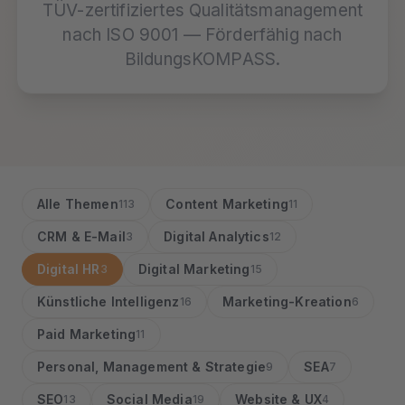
TÜV-zertifiziertes Qualitätsmanagement
nach ISO 9001 — Förderfähig nach
BildungsKOMPASS.
Alle Themen
Content Marketing
113
11
CRM & E-Mail
Digital Analytics
3
12
Digital HR
Digital Marketing
3
15
Künstliche Intelligenz
Marketing-Kreation
16
6
Paid Marketing
11
Personal, Management & Strategie
SEA
9
7
SEO
Social Media
Website & UX
13
19
4