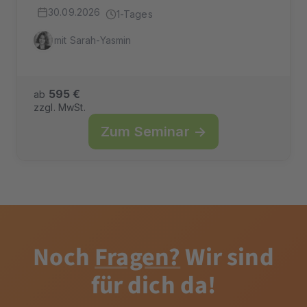
30.09.2026
1-Tages
mit Sarah-Yasmin
595 €
ab
zzgl. MwSt.
Zum Seminar →
Noch
Fragen?
Wir sind
für dich da!