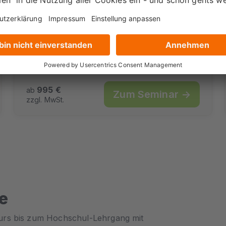
mit Thomas
995 €
ab
Zum Seminar →
zzgl. MwSt.
e
urs bis zum Hochschul-Lehrgang mit