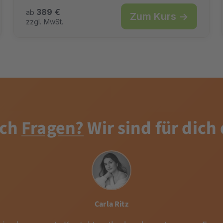
389 €
ab
Zum Kurs →
zzgl. MwSt.
ch
Fragen?
Wir sind für dich
Carla Ritz