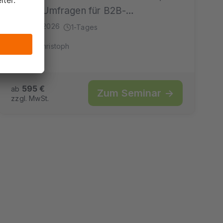
eigene Umfragen für B2B-…
29.09.2026
1-Tages
mit Christoph
595 €
ab
Zum Seminar →
zzgl. MwSt.