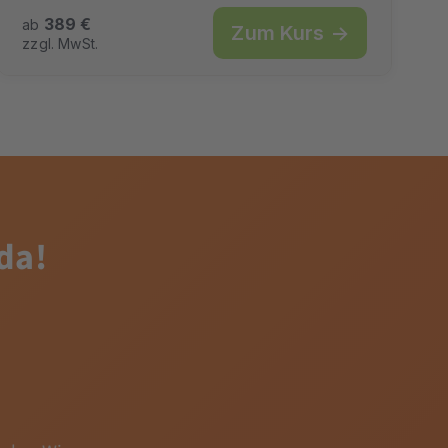
389 €
ab
Zum Kurs →
zzgl. MwSt.
 da!