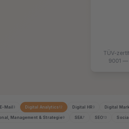
TÜV-zerti
9001 — 
E-Mail
Digital Analytics
Digital HR
Digital Mar
3
12
3
onal, Management & Strategie
SEA
SEO
Socia
9
7
13