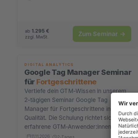
1.295 €
ab
Zum Seminar →
zzgl. MwSt.
DIGITAL ANALYTICS
Google Tag Manager Seminar
für
Fortgeschrittene
Vertiefe dein GTM-Wissen in unserem
2-tägigen Seminar Google Tag
Manager für Fortgeschrittene in MBA-
Qualität. Die Schulung richtet sich an
erfahrene GTM-Anwender:innen und…
11.11.2026
2-Tages