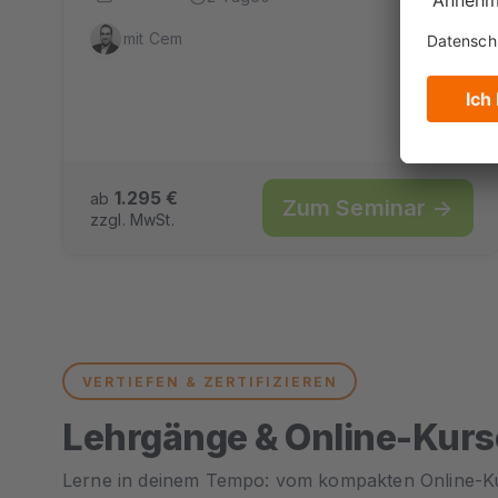
mit Cem
1.295 €
ab
Zum Seminar →
zzgl. MwSt.
VERTIEFEN & ZERTIFIZIEREN
Lehrgänge & Online-Kurs
Lerne in deinem Tempo: vom kompakten Online-K