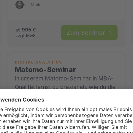
mit Maik
995 €
ab
Zum Seminar →
zzgl. MwSt.
DIGITAL ANALYTICS
Matomo-Seminar
In unserem Matomo-Seminar in MBA-
Qualität lernst du praxisnah, wie du die
volle Kontrolle über deine Daten
behältst und Matomo als
leistungsstarke Alternative…
15.09.2026
2-Tages