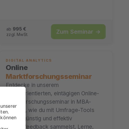
995 €
ab
Zum Seminar →
zzgl. MwSt.
DIGITAL ANALYTICS
Online
Marktforschungsseminar
Entdecke in unserem
praxisorientierten, eintägigen Online-
Marktforschungsseminar in MBA-
Qualität, wie du mit Umfrage-Tools
kostengünstig und effektiv
Kundenfeedback sammelst. Lerne,