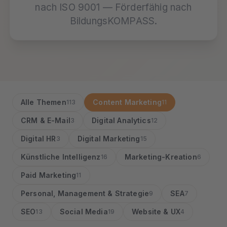
nach ISO 9001 — Förderfähig nach
BildungsKOMPASS.
Alle Themen
Content Marketing
113
11
CRM & E-Mail
Digital Analytics
3
12
Digital HR
Digital Marketing
3
15
Künstliche Intelligenz
Marketing-Kreation
16
6
Paid Marketing
11
Personal, Management & Strategie
SEA
9
7
SEO
Social Media
Website & UX
13
19
4