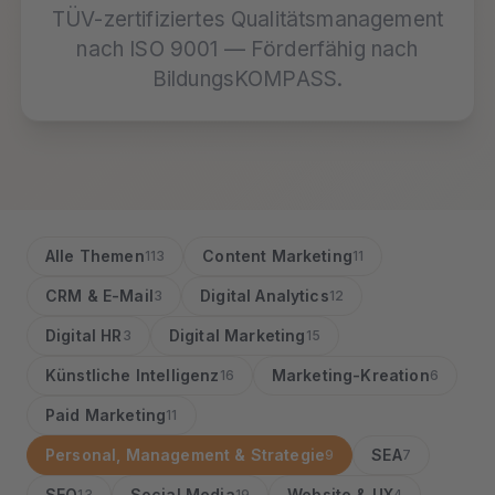
TÜV-zertifiziertes Qualitätsmanagement
nach ISO 9001 — Förderfähig nach
BildungsKOMPASS.
Alle Themen
Content Marketing
113
11
CRM & E-Mail
Digital Analytics
3
12
Digital HR
Digital Marketing
3
15
Künstliche Intelligenz
Marketing-Kreation
16
6
Paid Marketing
11
Personal, Management & Strategie
SEA
9
7
SEO
Social Media
Website & UX
13
19
4