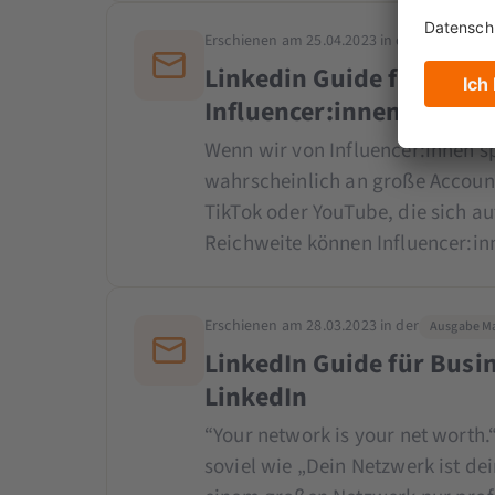
Erschienen am 25.04.2023 in der
Ausgabe Apr
Linkedin Guide for Busin
Influencer:innen
Wenn wir von Influencer:innen s
wahrscheinlich an große Account
TikTok oder YouTube, die sich a
Reichweite können Influencer:i
Erschienen am 28.03.2023 in der
Ausgabe Mar
LinkedIn Guide für Busin
LinkedIn
“Your network is your net worth.
soviel wie „Dein Netzwerk ist d