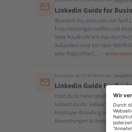
Erschienen am 20.06.2023 in der
Ausgabe Ju
Linkedin Guide for Busin
Wusstest du, dass vier von fünf 
Entscheidungen treffen und das
hohe Kaufkraft wie das durchsch
Außerdem sind bei über 900 Mill
tolle Möglichkeit,...
» weiterlese
Erschienen am 25.05.2023 in der
Ausgabe Mai
Linkedin Guide for Busin
Hast du Schwierigkeiten, neue M
solltest du dir vielleicht Geda
Employer Branding ist ein wirks
Bewerbungen zu kommen. Wir stel