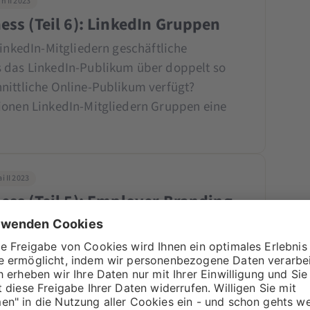
n II 2023
ess (Teil 6): LinkedIn Gruppen
LinkedIn-Mitgliedern geschäftliche
s das LinkedIn-Publikum über doppelt so
nittliche Online-Publikum verfügt?
ionen LinkedIn-Mitgliedern Gruppen eine
n
 II 2023
ess (Teil 5): Employer Branding
itarbeiter:innen zu rekrutieren? Dann
nken um dein Employer Branding machen.
amer Hebel, um an qualifizierte
len dir heute Best...
» weiterlesen