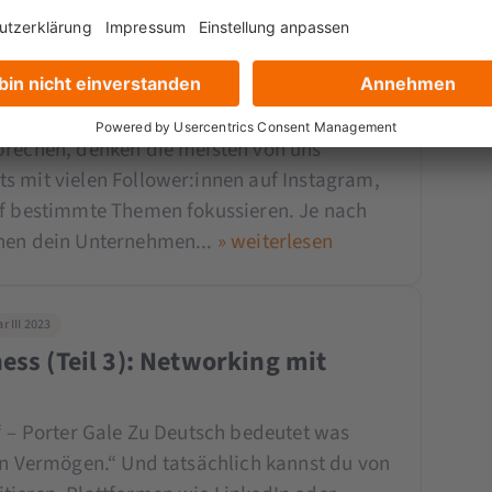
 II 2023
ess (Teil 4): Corporate
prechen, denken die meisten von uns
s mit vielen Follower:innen auf Instagram,
uf bestimmte Themen fokussieren. Je nach
nnen dein Unternehmen...
» weiterlesen
 III 2023
ess (Teil 3): Networking mit
“ – Porter Gale Zu Deutsch bedeutet was
ein Vermögen.“ Und tatsächlich kannst du von