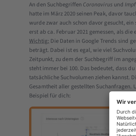
An den Suchbegriffen
Coronavirus
und
Imp
hatte im März 2020 seinen Peak, davor tauch
wurde zwar auch schon davor gesucht, ein 
erst ab ca. Februar 2021 gemessen, als die
Wichtig:
Die Daten in Google Trends sind g
beträgt. Dabei ist es egal, wie viel Suchvol
Zeitpunkt, zu dem der Suchbegriff im ang
steht immer bei 100. Das bedeutet, dass du
tatsächliche Suchvolumen ziehen kannst. D
Gesamtheit aller gestellten Suchanfragen. 
Beispiel für dich: