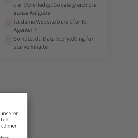
der I/O erledigt Google gleich die
ganze Aufgabe
Ist deine Website bereit für KI-
Agenten?
So nutzt du Data Storytelling für
starke Inhalte