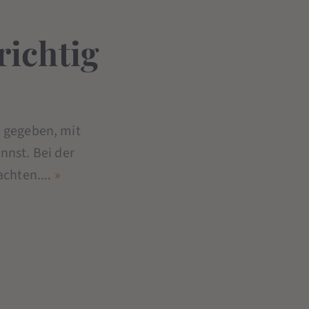
richtig
d gegeben, mit
nnst. Bei der
achten....
»