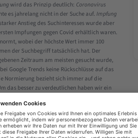
fung
wird das Prinzip deutlich:
Coronavirus
te es jahrelang nicht in der Suche auf.
Impfung
starker Anstieg des Suchinteresses wurde aber
 ersten Impfungen gegen Covid erhältlich waren.
enormt, wobei der höchste Wert immer 100
umen der Suchbegriff tatsächlich hat. Der
egebenen Zeitraum am meisten gesucht wurde,
 bei Google Trends keine Rückschlüsse auf das
ie Normierung bezieht sich immer auf die
Um das besser zu verdeutlichen haben wir ein