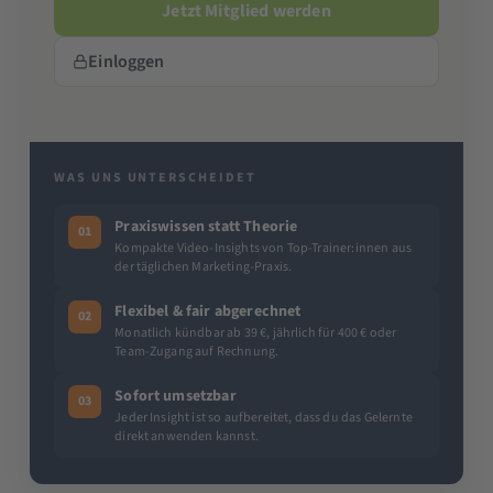
Jetzt Mitglied werden
Einloggen
WAS UNS UNTERSCHEIDET
Praxiswissen statt Theorie
01
Kompakte Video-Insights von Top-Trainer:innen aus
der täglichen Marketing-Praxis.
Flexibel & fair abgerechnet
02
Monatlich kündbar ab 39 €, jährlich für 400 € oder
Team-Zugang auf Rechnung.
Sofort umsetzbar
03
Jeder Insight ist so aufbereitet, dass du das Gelernte
direkt anwenden kannst.