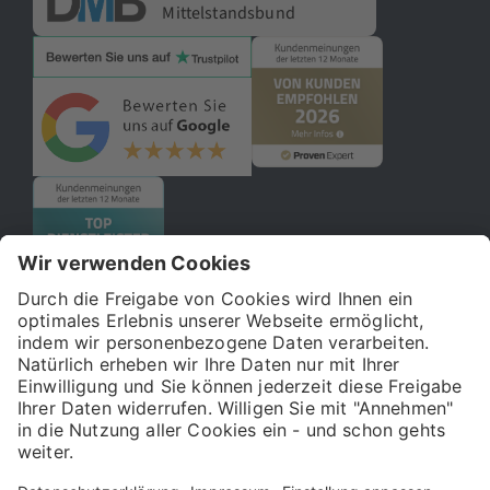
Mittelstandsbund
© 2026 121WATT GmbH
Über uns
Presse
FAQ
Impressum
Datenschutz