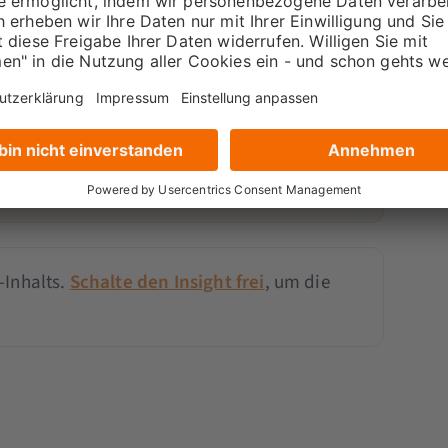
 einer Mitgliedschaft
en Insights frei – mit der
Pro
- oder
tgliedschaft.
tglied werden
-Inhalts.
Schalte den Insight frei
, um die