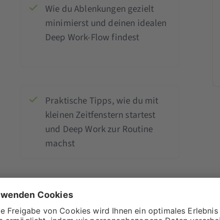
Wie du Ablenkungen gezielt
minimierst und deinen idealen
Deep Work-Flow findest
Praktische Tipps, wie du mit
kleinen Zeitfenstern startest
und Deep Work zur Routine
machst