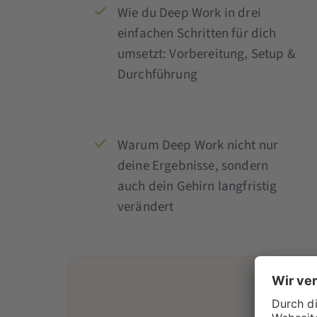
Wie du Deep Work in drei
einfachen Schritten für dich
umsetzt: Vorbereitung, Setup &
Durchführung
Warum Deep Work nicht nur
deine Ergebnisse, sondern
auch dein Gehirn langfristig
verändert