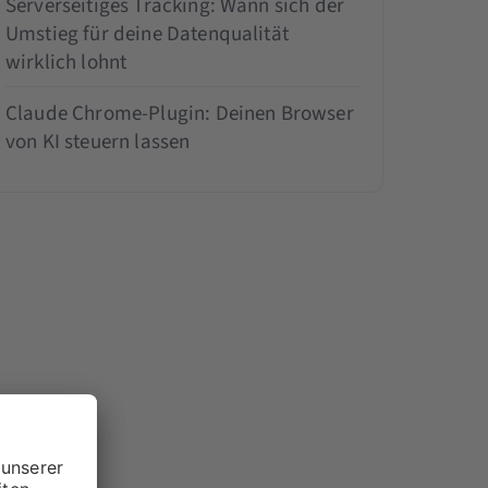
Serverseitiges Tracking: Wann sich der
Umstieg für deine Datenqualität
wirklich lohnt
Claude Chrome-Plugin: Deinen Browser
von KI steuern lassen