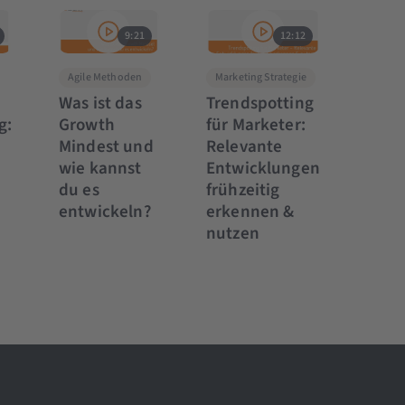
9:21
12:12
Agile Methoden
Marketing Strategie
Was ist das
Trendspotting
g:
Growth
für Marketer:
Mindest und
Relevante
wie kannst
Entwicklungen
du es
frühzeitig
entwickeln?
erkennen &
nutzen