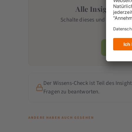
Alle Insights mit
Schalte dieses und alle weiter
Team
-Mi
Jetzt Mi
Der Wissens-Check ist Teil des Insight
Fragen zu beantworten.
ANDERE HABEN AUCH GESEHEN