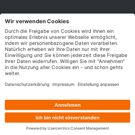
Digital Verband
Deutscher
Mittelstandsbund