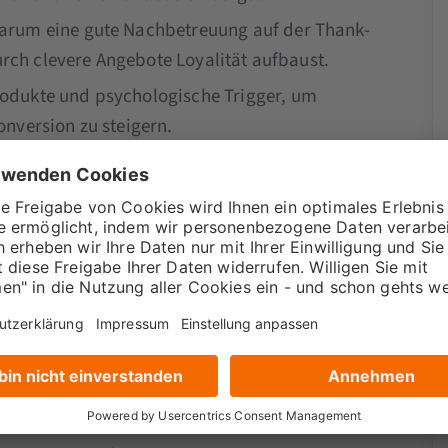
arum eine gute Nachbetreuung auf der Thank-
urch clevere Angebote Loyalität aufbaust.
odukte und psychologische Trigger, um
nversion zu steigern.
helfen dir dabei, die Conversion Rate auf
 zu erhöhen – hör jetzt rein, um das Beste aus
em YouTube-Kanal – diese Episode findest du
r dich?