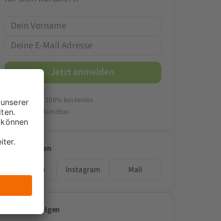
14-tägig & 100% kostenlos
Jederzeit kündbar
Folge teilen
LinkedIn
Instagram
Mail
Passende Folgen