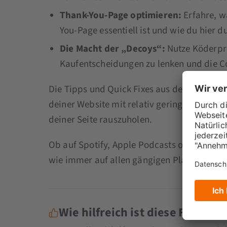
Thank-You-Page optimieren:
Erfahre, w
You-Page essentiell ist und wie du hier d
Die Macht der „Decoys“:
Nutze Köderpr
Kaufentscheidungen zu lenken und die Co
Die Tipps und Quick Fixes aus dem Podcast 
deiner Website mit relativ geringem Aufwand
deiner Seite rauszuholen.
Ob auf Spotify, Apple Podcasts oder unser
wie immer auf allen gängigen Plattformen.
Wie hilfreich ist diese Folge fü