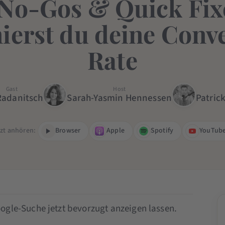
No-Gos & Quick Fixe
ierst du deine Conv
Rate
Gast
Host
Radanitsch
Sarah-Yasmin Hennessen
Patric
tzt anhören:
Browser
Apple
Spotify
YouTub
ogle-Suche jetzt bevorzugt anzeigen lassen.