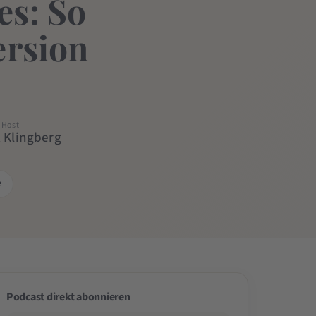
s: So
ersion
Host
k Klingberg
e
Podcast direkt abonnieren