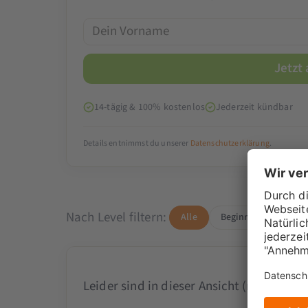
14-tägig & 100% kostenlos
Jederzeit kündbar
Details entnimmst du unserer
Datenschutzerklärung
.
Nach Level filtern:
Alle
Beginner
Advan
Leider sind in dieser Ansicht (noch) kei