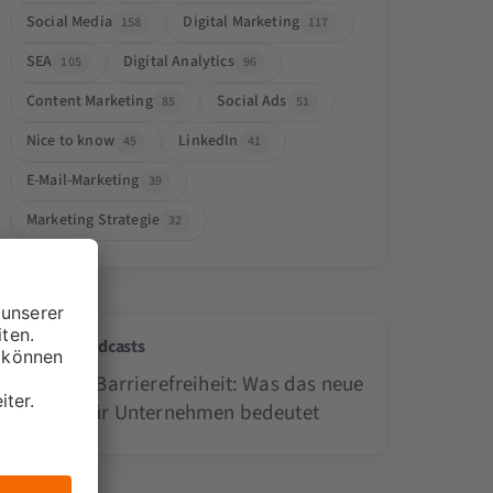
Social Media
Digital Marketing
158
117
SEA
Digital Analytics
105
96
Content Marketing
Social Ads
85
51
Nice to know
LinkedIn
45
41
E-Mail-Marketing
39
Marketing Strategie
32
Passende Podcasts
Digitale Barrierefreiheit: Was das neue
Gesetz für Unternehmen bedeutet