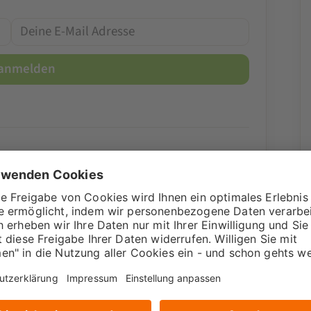
ced
ne Beiträge vorhanden.