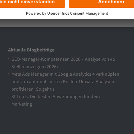
Aktuelle Blogbeiträge
GEO-Manager-Kompetenzen 2026 – Analyse von 45
Stellenanzeigen (2026)
Meta Ads Manager mit Google Analytics 4 verknüpfen
und von automatisierten Kosten-Umsatz-Analysen
profitieren: So geht’s
KI-Tools: Die besten Anwendungen für dein
Marketing