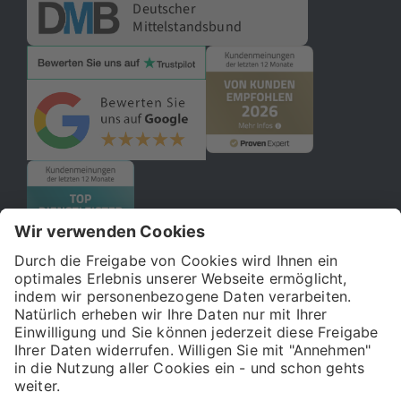
Deutscher
Mittelstandsbund
© 2026 121WATT GmbH
Über uns
Presse
FAQ
Impressum
Datenschutz