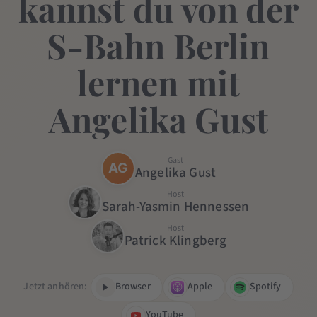
kannst du von der
S-Bahn Berlin
lernen mit
Angelika Gust
Gast
AG
Angelika Gust
Host
Sarah-Yasmin Hennessen
Host
Patrick Klingberg
Jetzt anhören:
Browser
Apple
Spotify
YouTube