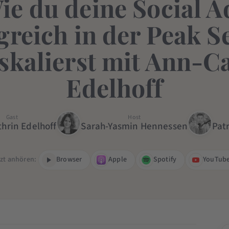
ie du deine Social A
greich in der Peak 
skalierst mit Ann-C
Edelhoff
Gast
Host
hrin Edelhoff
Sarah-Yasmin Hennessen
Pat
tzt anhören:
Browser
Apple
Spotify
YouTub