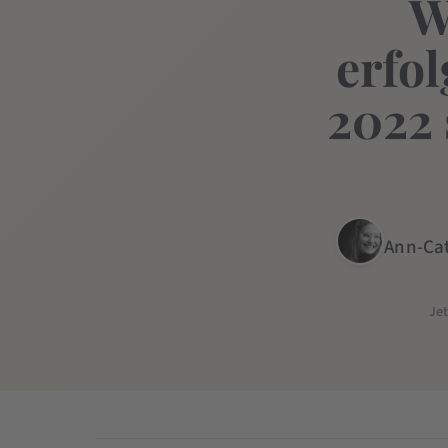
W
erfol
2022 
Ann-Cat
Je