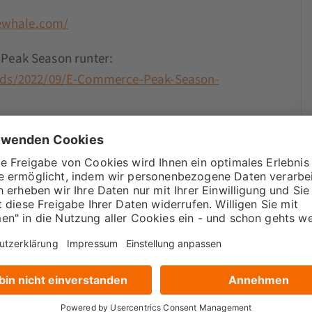
lewhale.com/
r Peak Season runter:
ads/2022/09/E-Commerce-Peak-Season-
r dich?
 besser zu machen.
eich
sehr hilfreich