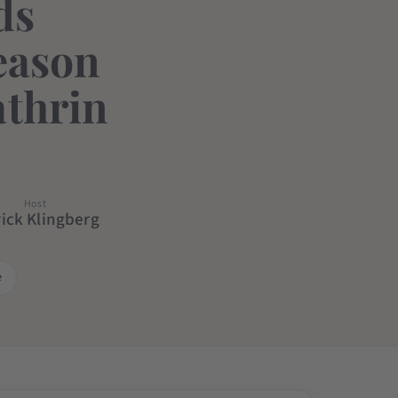
ds
Season
athrin
Host
rick Klingberg
e