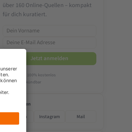
über 160 Online-Quellen – kompakt
für dich kuratiert.
14-tägig & 100% kostenlos
Jederzeit kündbar
Folge teilen
LinkedIn
Instagram
Mail