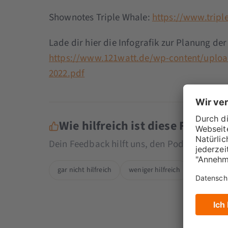
Shownotes Triple Whale:
https://www.trip
Lade dir hier die Infografik zur Planung de
https://www.121watt.de/wp-content/uplo
2022.pdf
Wie hilfreich ist diese Folge fü
Dein Feedback hilft uns, den Podcast noch
gar nicht hilfreich
weniger hilfreich
eher hilfr