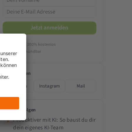
14-tägig & 100% kostenlos
Jederzeit kündbar
Folge teilen
LinkedIn
Instagram
Mail
Passende Folgen
Produktiver mit KI: So baust du dir
dein eigenes KI-Team