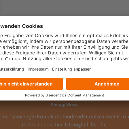
ch
Fragen?
Wir sind für dich
Philipp Wiens
ine bevorzugte Kontaktmethode oder nutze unser Form
melden uns schnellstmöglich bei dir.