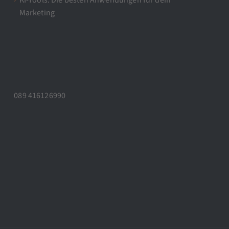
KI-Tools: Die besten Anwendungen für dein
Marketing
089 416126990