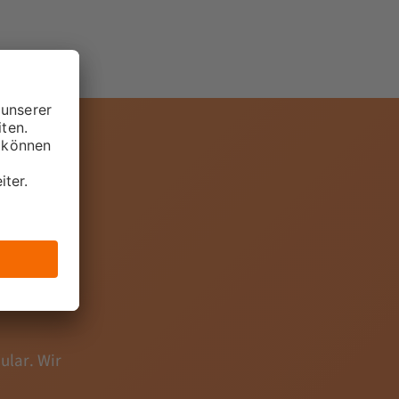
 da!
ular. Wir