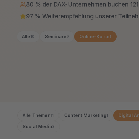
80 % der DAX-Unternehmen buchen 1
97 % Weiterempfehlung unserer Teilneh
Alle
Seminare
Online-Kurse
10
9
1
Alle Themen
Content Marketing
Digital A
11
1
Social Media
3