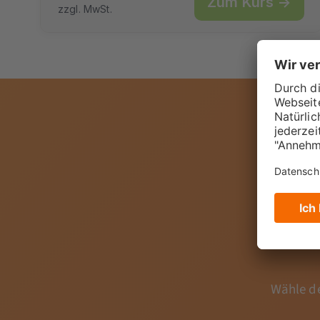
Zum Kurs →
zzgl. MwSt.
No
Wähle de