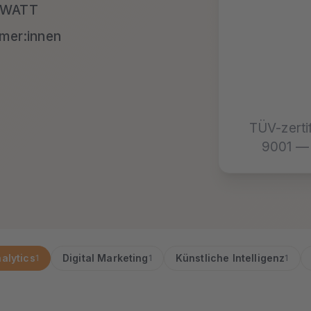
21WATT
mer:innen
TÜV-zerti
9001 — 
nalytics
Digital Marketing
Künstliche Intelligenz
1
1
1