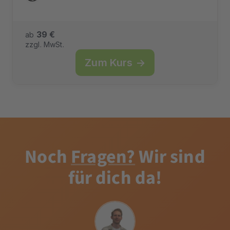
39 €
ab
zzgl. MwSt.
Zum Kurs →
Noch
Fragen?
Wir sind
für dich da!