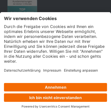
© 2026 121WATT GmbH
Über uns
Presse
FAQ
Impressum
Datenschutz
Allgemeine Geschäftsbedingungen
Kostenloser Online-Marketing-Newsletter
Gepflegt und entwickelt mit sehr viel
♥
in München
Cookie-Einstellungen