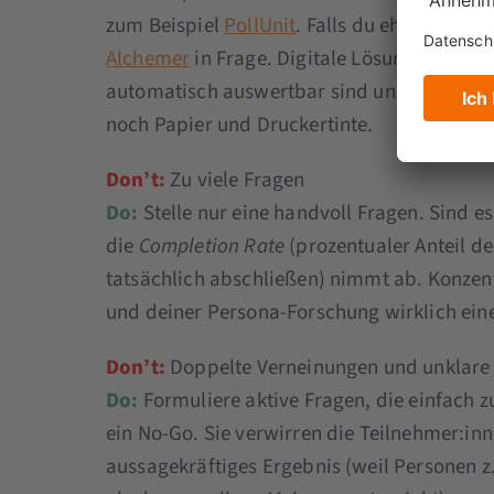
zum Beispiel
PollUnit
. Falls du eher fortg
Alchemer
in Frage. Digitale Lösungen haben
automatisch auswertbar sind und du die je
noch Papier und Druckertinte.
Don’t:
Zu viele Fragen
Do:
Stelle nur eine handvoll Fragen. Sind es
die
Completion Rate
(prozentualer Anteil d
tatsächlich abschließen) nimmt ab. Konzentr
und deiner Persona-Forschung wirklich ein
Don’t:
Doppelte Verneinungen und unklare
Do:
Formuliere aktive Fragen, die einfach 
ein No-Go. Sie verwirren die Teilnehmer:inn
aussagekräftiges Ergebnis (weil Personen z