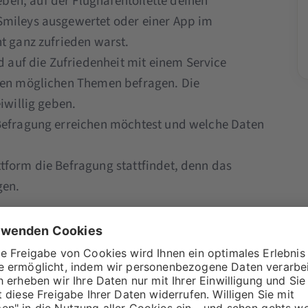
en, auf der Flughafentoilette deinen
Smileys ausgewertet oder einer App im
t ganz zufrieden warst.
auf die Zufriedenheit mit einem Service
llen möglichen Themen befragen. Die
iwillig geben.
 Befragung erreichen möchtest und welche Daten
tform die Befragung stattfindet, denn das
gen.
lltest du bei einer Umfrage auf analoge
ibt es viele tolle Tools, mit denen du Umfragen
. Ein kostenfreies und simples Tool ist hier