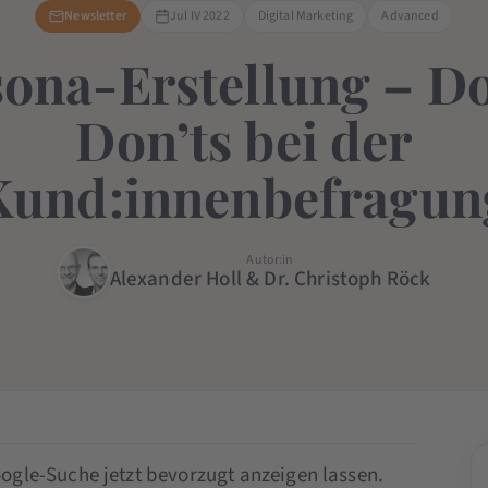
Newsletter
Jul IV 2022
Digital Marketing
Advanced
ona-Erstellung – D
Don’ts bei der
Kund:innenbefragun
Autor:in
Alexander Holl & Dr. Christoph Röck
ogle-Suche jetzt bevorzugt anzeigen lassen.