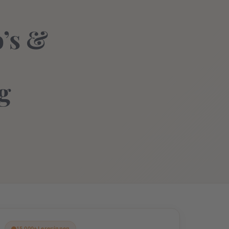
o’s &
g
15.000+ Leser:innen