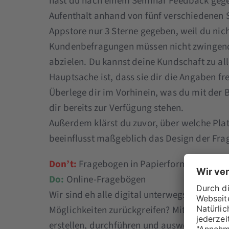
hast du nach einem Seminar Feedback gegeb
Aufenthalt anhand von fünf verschiedenen 
Appstore nur 3 Sterne gegeben, weil du nich
Kundenbefragungen müssen nicht zwingend 
abzielen. Du kannst deine Kundschaft zu a
Hauptsache ist, dass sie dir die Angaben fre
Überlege dir im Vorhinein, was du mit der
dir bereits zur Verfügung stehen.
Außerdem klärst du zuvor, über welche Plat
beeinflusst maßgeblich das Design der Fra
Don’t:
Fragebogen in Papierform
Do:
Online-Fragebögen
Wir sind eh alle digital unterwegs, wieso so
Möglichkeiten zurückgreifen? Mittlerweile g
erstellen, durchführen und auswerten kannst