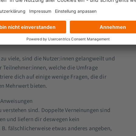
eschrittene Lösungen suchst, kommt zum Beispiel
 den Vorteil, dass sie einfacher und
derzeit anpassen kannst. Nebenbei sparst du so
 zu viele, sind die Nutzer:innen gelangweilt und
er Teilnehmer:innen, welche die Umfrage
iere dich auf einige wenige Fragen, die dir
en Mehrwert bieten.
 Anweisungen
zu verstehen sind. Doppelte Verneinungen sind
en und liefern dir deswegen kein
. B. fälschlicherweise etwas anderes angeben,