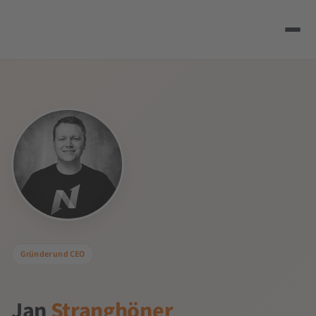
Gründer und CEO
Jan
Stranghöner