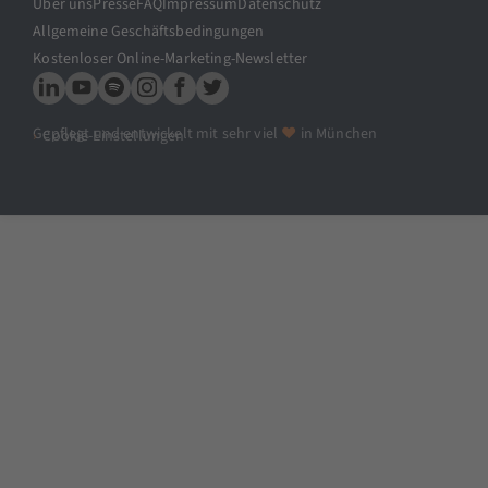
Über uns
Presse
FAQ
Impressum
Datenschutz
Allgemeine Geschäftsbedingungen
Kostenloser Online-Marketing-Newsletter
Gepflegt und entwickelt mit sehr viel
♥
in München
Cookie-Einstellungen