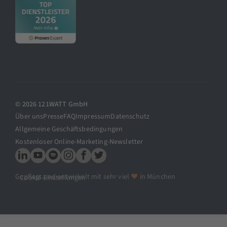
© 2026 121WATT GmbH
Über uns
Presse
FAQ
Impressum
Datenschutz
Allgemeine Geschäftsbedingungen
Kostenloser Online-Marketing-Newsletter
Gepflegt und entwickelt mit sehr viel
♥
in München
Cookie-Einstellungen