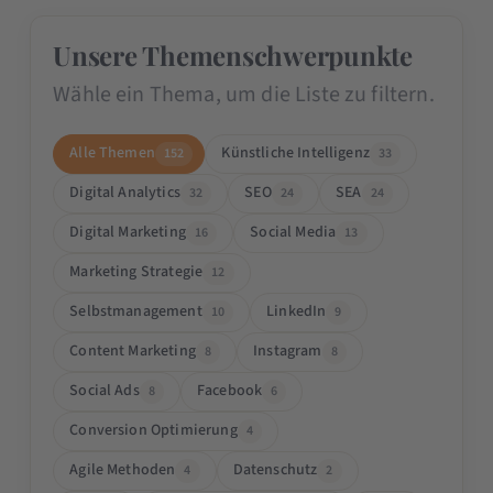
Unsere Themenschwerpunkte
Wähle ein Thema, um die Liste zu filtern.
Alle Themen
Künstliche Intelligenz
152
33
Digital Analytics
SEO
SEA
32
24
24
Digital Marketing
Social Media
16
13
Marketing Strategie
12
Selbstmanagement
LinkedIn
10
9
Content Marketing
Instagram
8
8
Social Ads
Facebook
8
6
Conversion Optimierung
4
Agile Methoden
Datenschutz
4
2