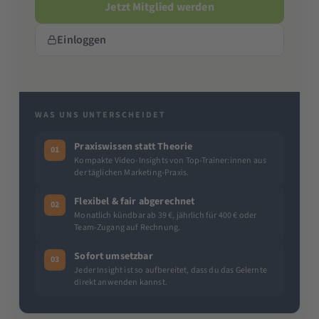
Jetzt Mitglied werden
Einloggen
WAS UNS UNTERSCHEIDET
Praxiswissen statt Theorie
01
Kompakte Video-Insights von Top-Trainer:innen aus
der täglichen Marketing-Praxis.
Flexibel & fair abgerechnet
02
Monatlich kündbar ab 39 €, jährlich für 400 € oder
Team-Zugang auf Rechnung.
Sofort umsetzbar
03
Jeder Insight ist so aufbereitet, dass du das Gelernte
direkt anwenden kannst.