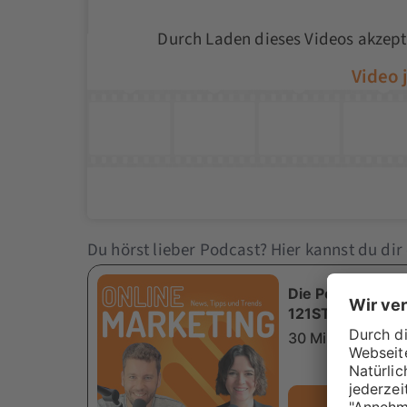
Durch Laden dieses Videos akzept
Du hörst lieber Podcast? Hier kannst du dir 