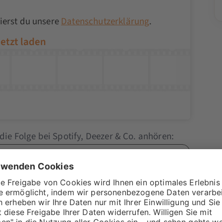
ierst du unsere
Datenschutzerklärung
.
die Folge bei Spotify, Deezer & Co. anhören: