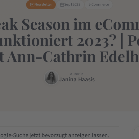
Newsletter
Sep I 2023
E-Commerce
eak Season im eCom
nktioniert 2023? | 
t Ann-Cathrin Edelh
Autor:in
Janina Haasis
ogle-Suche jetzt bevorzugt anzeigen lassen.