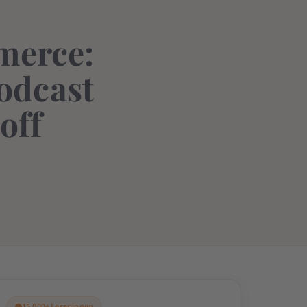
merce:
Podcast
off
15.000+ Leser:innen