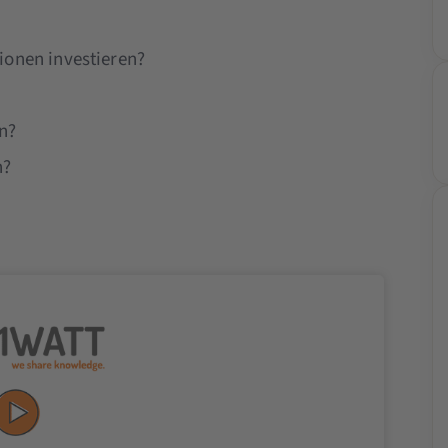
ionen investieren?
n?
h?