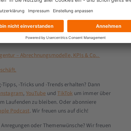
elhoff:
gentur – Abrechnungsmodelle, KPIs & Co..
eschäft.
-Tipps, -Tricks und -Trends erhalten? Dann
Instagram
,
YouTube
und
TikTok
um immer über
em Laufenden zu bleiben. Oder abonniere
pple Podcast
. Wir freuen uns auf dich!
tik, Anregungen oder Themenwünsche? Wir freuen