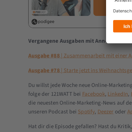
Vergangene Ausgaben mit Ann-Cathrin Ed
Ausgabe #88
| Zusammenarbeit mit einer A
Ausgabe #78
| Starte jetzt ins Weihnachtsg
Du willst jede Woche neue Online-Marketing
folge der 121WATT bei
Facebook
,
LinkedIn
,
die neuesten Online-Marketing-News auf d
unseren Podcast bei
Spotify
,
Deezer
oder
A
Hat dir die Episode gefallen? Hast du Kri