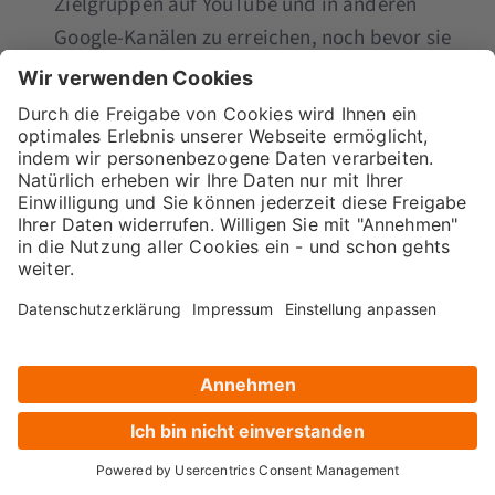
Zielgruppen auf YouTube und in anderen
Google-Kanälen zu erreichen, noch bevor sie
eine Kaufabsicht geäußert haben. Das ist
super, um die Bekanntheit deiner Marke zu
steigern und langfristig die Nachfrage zu
erhöhen.
Aktiviere den beschleunigten Checkout:
Falls verfügbar, implementier diese Funktion.
Sie verbessert die User Experience und führt
zu höheren Conversion-Rates, da der
Kaufprozess für den Nutzende einfacher und
schneller wird. Das macht natürlich nur Sinn,
wenn du einen E-Commerce-Shop betreibst.
Bleibe auf dem Laufenden:
Google Ads
entwickelt sich rasant weiter. Regelmäßige