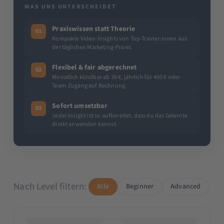
WAS UNS UNTERSCHEIDET
Praxiswissen statt Theorie
01
Kompakte Video-Insights von Top-Trainer:innen aus
der täglichen Marketing-Praxis.
Flexibel & fair abgerechnet
02
Monatlich kündbar ab 39 €, jährlich für 400 € oder
Team-Zugang auf Rechnung.
Sofort umsetzbar
03
Jeder Insight ist so aufbereitet, dass du das Gelernte
direkt anwenden kannst.
Nach Level filtern:
Alle
Beginner
Advanced