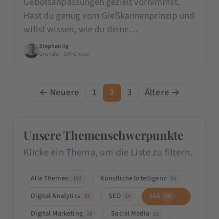
Gebotsanpassungen gezielt vornimmst.
Hast du genug vom Gießkannenprinzip und
willst wissen, wie du deine…
Stephan Ilg
Gründer · DM Group
← Neuere
1
2
3
Ältere →
Unsere Themenschwerpunkte
Klicke ein Thema, um die Liste zu filtern.
Alle Themen
Künstliche Intelligenz
152
33
Digital Analytics
SEO
SEA
32
24
24
Digital Marketing
Social Media
16
13