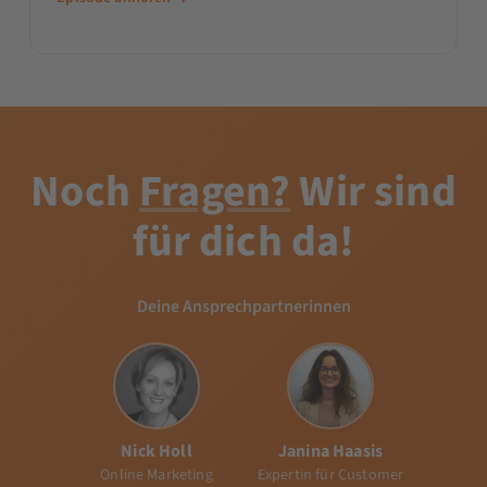
Funds und DER Ansprechpartner, wenn es
um das Thema Aufbau von
Noch
Fragen?
Wir sind
für dich da!
Deine Ansprechpartnerinnen
Nick Holl
Janina Haasis
Online Marketing
Expertin für Customer