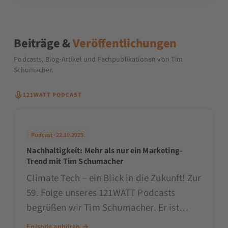
Beiträge &
Veröffentlichungen
Podcasts, Blog-Artikel und Fachpublikationen von Tim
Schumacher.
121WATT PODCAST
Podcast · 22.10.2023
Nachhaltigkeit: Mehr als nur ein Marketing-
Trend mit Tim Schumacher
Climate Tech – ein Blick in die Zukunft! Zur
59. Folge unseres 121WATT Podcasts
begrüßen wir Tim Schumacher. Er ist
Investment-Profi, Gründer des World
Episode anhören →