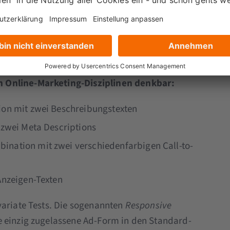
 Online-Marketing-Disziplinen denkbar:
ion mit zwei Beschreibungstexten
 zwei Meta Descriptions
ination mit zwei verschiedenfarbigen Call-to-
Anzeigen-Texten
variate Tests. Die sogenannten
Responsive
 einzig zugelassene Ad-Form in den Standard-