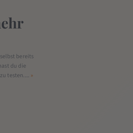
mehr
selbst bereits
hast du die
u testen....
»