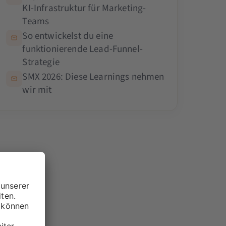
KI-Infrastruktur für Marketing-
Teams
So entwickelst du eine
funktionierende Lead-Funnel-
Strategie
SMX 2026: Diese Learnings nehmen
wir mit