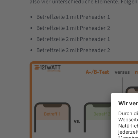
also vier unterschiedliche Elemente. Folge
Betreffzeile 1 mit Preheader 1
Betreffzeile 1 mit Preheader 2
Betreffzeile 2 mit Preheader 1
Betreffzeile 2 mit Preheader 2