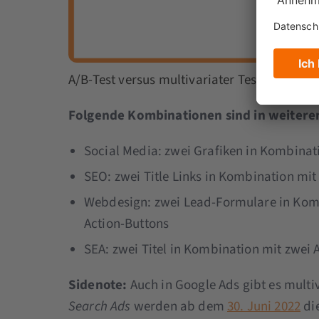
A/B-Test versus multivariater Test
Folgende Kombinationen sind in weiteren
Social Media: zwei Grafiken in Kombinat
SEO: zwei Title Links in Kombination mit
Webdesign: zwei Lead-Formulare in Komb
Action-Buttons
SEA: zwei Titel in Kombination mit zwei 
Sidenote:
Auch in Google Ads gibt es multi
Search Ads
werden ab dem
30. Juni 2022
die