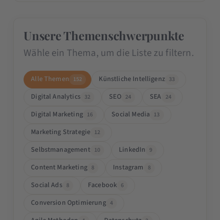
Unsere Themenschwerpunkte
Wähle ein Thema, um die Liste zu filtern.
Alle Themen
Künstliche Intelligenz
152
33
Digital Analytics
SEO
SEA
32
24
24
Digital Marketing
Social Media
16
13
Marketing Strategie
12
Selbstmanagement
LinkedIn
10
9
Content Marketing
Instagram
8
8
Social Ads
Facebook
8
6
Conversion Optimierung
4