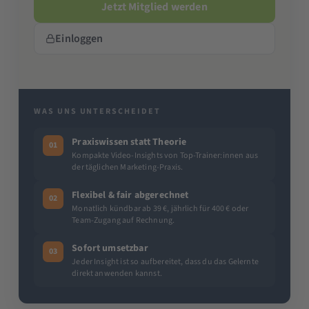
Jetzt Mitglied werden
Einloggen
WAS UNS UNTERSCHEIDET
Praxiswissen statt Theorie
01
Kompakte Video-Insights von Top-Trainer:innen aus
der täglichen Marketing-Praxis.
Flexibel & fair abgerechnet
02
Monatlich kündbar ab 39 €, jährlich für 400 € oder
Team-Zugang auf Rechnung.
Sofort umsetzbar
03
Jeder Insight ist so aufbereitet, dass du das Gelernte
direkt anwenden kannst.