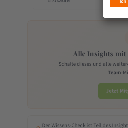
Erstkäufer
Alle Insights mit
Schalte dieses und alle weiter
Team
-Mi
Jetzt Mi
Der Wissens-Check ist Teil des Insight