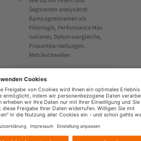
Wie du mit Filtern und
Segmenten analysierst:
Kampagnennamen als
Filterlogik, Performance Max
isolieren, Datumsvergleiche,
Prozentdarstellungen,
Metrikschwellen
Wie du einen segmentierten
Zieltrichter erstellst, um
Google Ads gegen organische
Suche und Direct zu
vergleichen, inklusive
Produktdetailseite, Formular