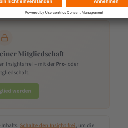
und Purchase
 einer Mitgliedschaft
en Insights frei – mit der
Pro
- oder
tgliedschaft.
tglied werden
-Inhalts.
Schalte den Insight frei
, um die