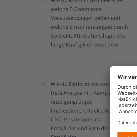
Wie du ROAS in GA4 bewertest,
welche E-Commerce
Voraussetzungen gelten und
welche Einschränkungen durch
Consent, Attributionslogik und
lange Kaufzyklen entstehen
Wie du Explorations aufsetzt:
freie Analyse mit Kampagne,
Anzeigengruppe,
Impressionen, Klicks, Kosten,
CPC, Gesamtumsatz,
Erstkäufer und Rate der