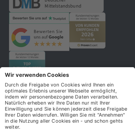
Deutscher
Mittelstandsbund
© 2026 121WATT GmbH
Über uns
Presse
FAQ
Impressum
Datenschutz