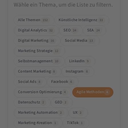
Wähle ein Thema, um die Liste zu filtern.
Alle Themen
Künstliche Intelligenz
152
33
Digital Analytics
SEO
SEA
32
24
24
Digital Marketing
Social Media
16
13
Marketing Strategie
12
Selbstmanagement
LinkedIn
10
9
Content Marketing
Instagram
8
8
Social Ads
Facebook
8
6
Conversion Optimierung
Agile Methoden
4
4
Datenschutz
GEO
2
2
Marketing Automation
UX
2
2
Marketing-Kreation
TikTok
1
1