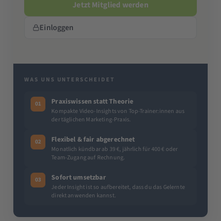
Jetzt Mitglied werden
Einloggen
WAS UNS UNTERSCHEIDET
Praxiswissen statt Theorie
01
Kompakte Video-Insights von Top-Trainer:innen aus
der täglichen Marketing-Praxis.
Flexibel & fair abgerechnet
02
Monatlich kündbar ab 39 €, jährlich für 400 € oder
Team-Zugang auf Rechnung.
Sofort umsetzbar
03
Jeder Insight ist so aufbereitet, dass du das Gelernte
direkt anwenden kannst.