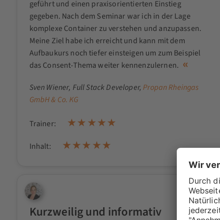
geführt und einen praxisorientierten Einstieg
gegeben. Nach dem Seminar war ich in der Lage
komplexe Container zu verstehen und anzupassen.
Meine Ziel habe ich erreicht und kann mit dem
Aufbaukurs noch tiefer einsteigen um zum Beispiel
das Consent-Thema weiter kennenzulernen.
Sven Wiener
, Full Stack Developer,
Propan Rheingas
GmbH & Co. KG
Trainer:
Inhalt:
Kurzweilig und informativ