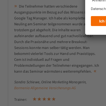
Die Teilnehmer hatten verschiedene
Ausgangspunkte im Bezug auf das Wissens über den
Google Tag Manager. Ich habe als kompletter GTM-
Neuling am Seminar teilgenommen wurde aber
trotzdem gut abgeholt. Die Inhalte waren
aufeinander aufbauend und gut nachvollziehbar.
Durch die Praxisnähe und mehrere Breakout-
Sessions konnte man selber tätig werden. Man
bekommt vielerlei Tools zur Hand und Praxistipps.
Cem ist individuell auf Fragen und
Problemstellungen der Teilnehmer eingegangen. Ich
kann das Seminar wärmstens weiterempfehlen.
Sandra Schiewe
, Online Marketing Managerin,
Barmenia Allgemeine Versicherungs-AG
Trainer: