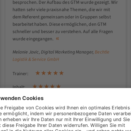
besprochen. Der Aufbau des GTM wurde gezeigt. Wir
hatten sehr viele praxisnahe Themen, die wir mit
dem Referent gemeinsam oder in Gruppen selbst
bearbeitet haben. Diese ermöglichen, den GTM
schneller und besser zu verstehen. Auf alle Fragen
wurde eingegangen.
Melanie Jovic
, Digital Marketing Manager,
Bechtle
Logistik & Service GmbH
Trainer:
Inhalt:
Erfüllt die Erwartungen