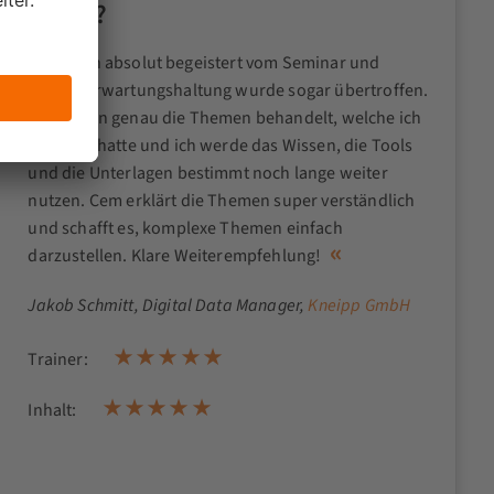
Magie?
Ich bin absolut begeistert vom Seminar und
meiner Erwartungshaltung wurde sogar übertroffen.
Es wurden genau die Themen behandelt, welche ich
erwartet hatte und ich werde das Wissen, die Tools
und die Unterlagen bestimmt noch lange weiter
nutzen. Cem erklärt die Themen super verständlich
und schafft es, komplexe Themen einfach
darzustellen. Klare Weiterempfehlung!
Jakob Schmitt
, Digital Data Manager,
Kneipp GmbH
Trainer:
Inhalt: