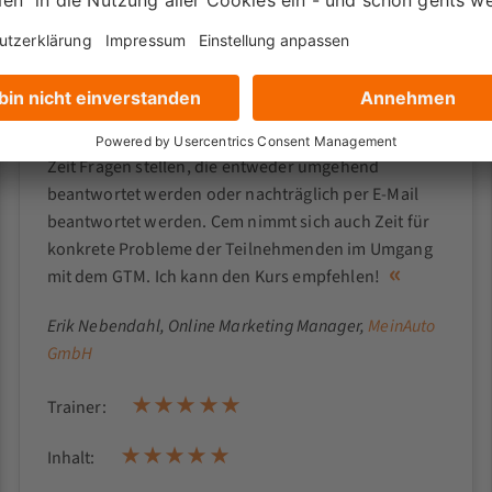
Cem geht auf alle viele grundlegende Punkte ein
und trägt sein Wissen in einem angemessenen
Tempo vor. Er versucht alle Teilnehmenden
mitzunehmen, auch wenn der Wissensstand im
Vorfeld stark unterschiedlich ist. Man kann zu jeder
Zeit Fragen stellen, die entweder umgehend
beantwortet werden oder nachträglich per E-Mail
beantwortet werden. Cem nimmt sich auch Zeit für
konkrete Probleme der Teilnehmenden im Umgang
mit dem GTM. Ich kann den Kurs empfehlen!
Erik Nebendahl
, Online Marketing Manager,
MeinAuto
GmbH
Trainer:
Inhalt: