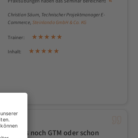
Praxisübungen haben das Seminar bereichert!
Christian Säum
, Technischer Projektmanager E-
Commerce,
Steinlando GmbH & Co. KG
Trainer:
Inhalt:
Ist das noch GTM oder schon