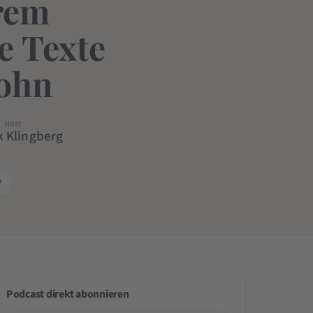
erem
e Texte
Sohn
Host
k Klingberg
e
Podcast direkt abonnieren