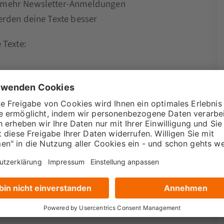
 mehr Newsletter-Anmeldungen
erden deine Texte besser
 Texte:
r dich?
 besser zu machen.
eich
sehr hilfreich