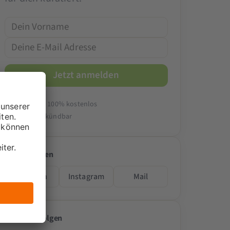
14-tägig & 100% kostenlos
Jederzeit kündbar
Folge teilen
LinkedIn
Instagram
Mail
Passende Folgen