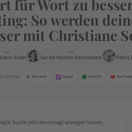
t für Wort zu bess
ing: So werden dein
ser mit Christiane 
Gast
Host
stiane Sohn
Sarah-Yasmin Hennessen
Patric
tzt anhören:
Browser
Apple
Spotify
YouTub
ogle-Suche jetzt bevorzugt anzeigen lassen.