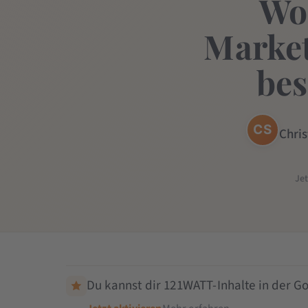
Wor
Market
bes
CS
Chri
Je
Du kannst dir 121WATT-Inhalte in der Go