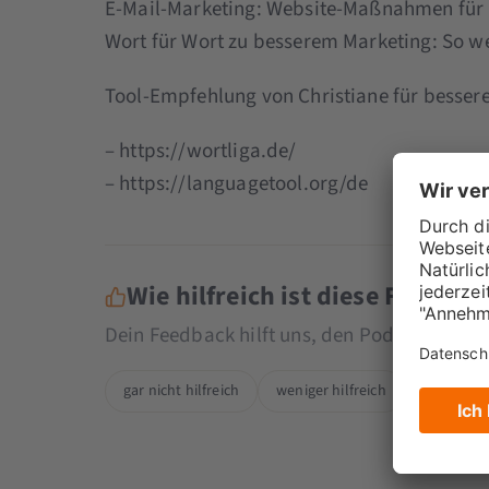
E-Mail-Marketing: Website-Maßnahmen für
Wort für Wort zu besserem Marketing: So w
Tool-Empfehlung von Christiane für bessere
– https://wortliga.de/
– https://languagetool.org/de
Wie hilfreich ist diese Folge fü
Dein Feedback hilft uns, den Podcast noch
gar nicht hilfreich
weniger hilfreich
eher hilfr