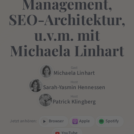
Management,
SEO-Architektur,
u.v.m. mit
Michaela Linhart
Gast
Michaela Linhart
Host
Sarah-Yasmin Hennessen
Host
Patrick Klingberg
Jetzt anhören:
Browser
Apple
Spotify
YouTube