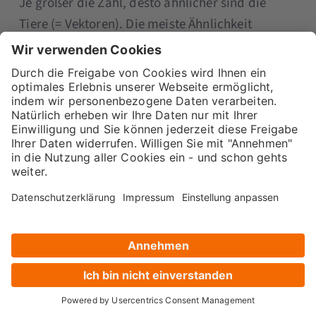
Je größer die Zahl, desto ähnlicher sind die
Tiere (= Vektoren). Die meiste Ähnlichkeit
besteht laut diesem Modell also zwischen der
französischen Bulldogge und dem Delphin. Die
wenigste Ähnlichkeit weisen der Delphin und die
Anaconda auf.
Damit Google eine Autorinnen-Entität erstellen
kann, braucht es Informationen über die
Autorin. Diese bezieht Google aus folgenden
Quellen:
Wikipedia Artikel über die Autorin
Autorinnen-Profile
Speakerinnen-Profile