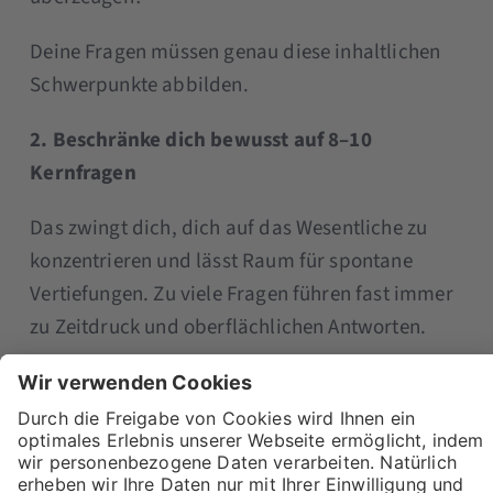
Deine Fragen müssen genau diese inhaltlichen
Schwerpunkte abbilden.
2. Beschränke dich bewusst auf 8–10
Kernfragen
Das zwingt dich, dich auf das Wesentliche zu
konzentrieren und lässt Raum für spontane
Vertiefungen. Zu viele Fragen führen fast immer
zu Zeitdruck und oberflächlichen Antworten.
3. Schicke relevante Kennzahlen im Voraus
Bitte deine Kund:innen, Zahlen oder konkrete
Beispiele bereitzuhalten: