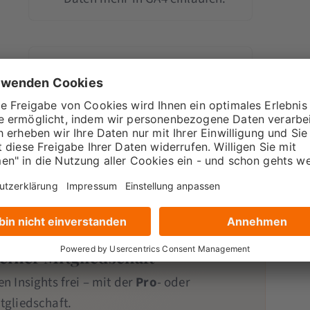
Was Generated Insights leisten
und wie sie wesentliche
Änderungen textlich einordnen
können.
 einer Mitgliedschaft
en Insights frei – mit der
Pro
- oder
tgliedschaft.