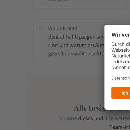
Wann E-Mail
Benachrichtigungen sinnvoll
sind und warum du Alerts
gezielt auswählen solltest.
Alle Insights mit
Schalte dieses und alle weiter
Team
-Mi