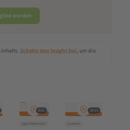
tglied werden
-Inhalts.
Schalte den Insight frei
, um die
9:21
26:13
Agile Methoden
LinkedIn