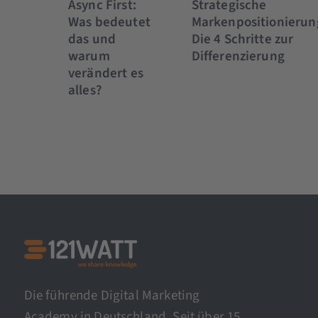
Async First:
Strategische
Was bedeutet
Markenpositionierun
das und
Die 4 Schritte zur
warum
Differenzierung
verändert es
alles?
Die führende Digital Marketing
Academy in Deutschland. Seit über 15