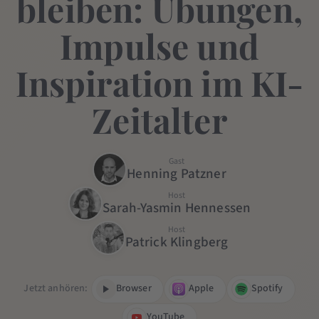
bleiben: Übungen,
Impulse und
Inspiration im KI-
Zeitalter
Gast
Henning Patzner
Host
Sarah-Yasmin Hennessen
Host
Patrick Klingberg
Jetzt anhören:
Browser
Apple
Spotify
YouTube