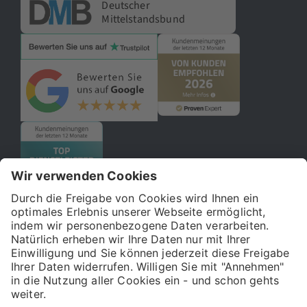
Deutscher
Mittelstandsbund
© 2026 121WATT GmbH
Über uns
Presse
FAQ
Impressum
Datenschutz