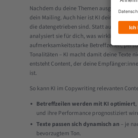
Nachdem du deine Themen ausgewählt hast, e
dein Mailing. Auch hier ist KI dein bester Fr
die datengetrieben sind. Statt auf dein Bau
analysiert sie für dich, was wirklich funktio
aufmerksamkeitsstarke Betreffzeilen, perso
Tonalitäten – KI macht damit deine Texte nic
entsteht Content, der deine Empfänger:inne
ist.
So kann KI im Copywriting relevanten Cont
Betreffzeilen werden mit KI optimiert
,
und ihre Performance prognostiziert wir
Texte passen sich dynamisch an
– je na
bevorzugtem Ton.