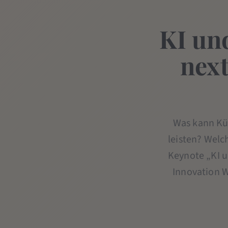
KI und
next
Was kann Kün
leisten? Welc
Keynote „KI u
Innovation 