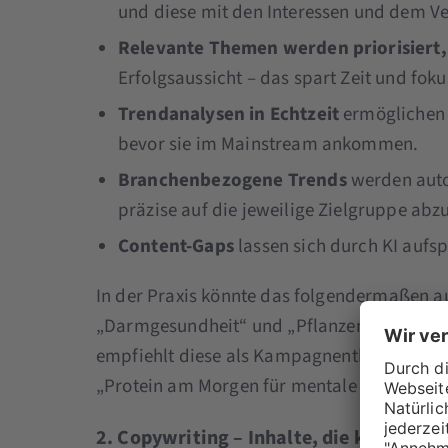
und diese mit den Interessen und dem Ve
Relevante Themen werden priorisiert,
Erfolgsaussicht – das spart Zeit und foku
Trendanalysen in Echtzeit
ermöglichen 
bevor sie im Mainstream ankommen.
Branchenbezogene Trends
werden auto
präzise auf die jeweilige Zielgruppe ab
Content-Gaps
lassen sich durch KI aufs
In der Praxis könnte das folgendermaßen au
„Darmgesundheit“ und „Pflanzenproteine be
empfiehlt diese als Kampagnenthemen, komb
„Protein am Morgen für mentale Stärke“.
2. Copywriting – Inhalte, die konvertie