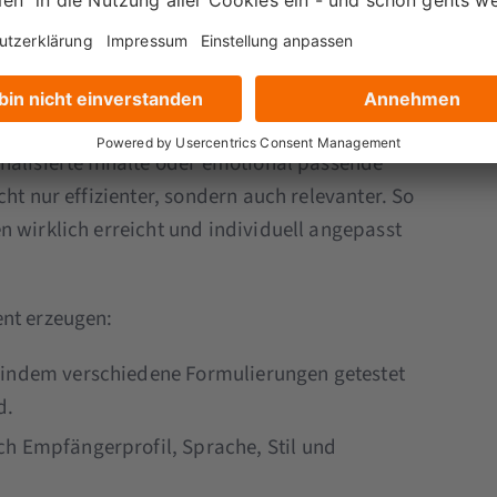
rstellst du nun die eigentlichen Inhalte für
eund. Sie hilft dir, wirksame Texte zu schreiben,
chgefühl oder manuelle A/B-Tests zu setzen,
niert – und lernt daraus. Ob
nalisierte Inhalte oder emotional passende
ht nur effizienter, sondern auch relevanter. So
n wirklich erreicht und individuell angepasst
ent erzeugen:
 indem verschiedene Formulierungen getestet
d.
ch Empfängerprofil, Sprache, Stil und