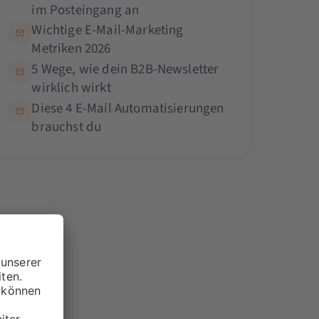
im Posteingang an
Wichtige E-Mail-Marketing
Metriken 2026
5 Wege, wie dein B2B-Newsletter
wirklich wirkt
Diese 4 E-Mail Automatisierungen
brauchst du