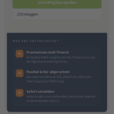
Jetzt Mitglied werden
Einloggen
WAS UNS UNTERSCHEIDET
Praxiswissen statt Theorie
01
Kompakte Video-Insights von Top-Trainer:innen aus
der täglichen Marketing-Praxis.
Flexibel & fair abgerechnet
02
Monatlich kündbar ab 39 €, jährlich für 400 € oder
Team-Zugang auf Rechnung.
Sofort umsetzbar
03
Jeder Insight ist so aufbereitet, dass du das Gelernte
direkt anwenden kannst.