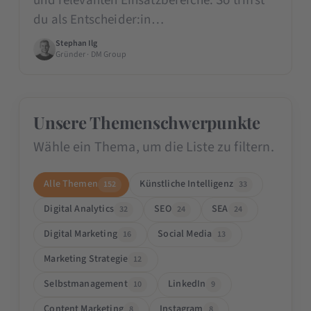
und relevanten Einsatzbereiche. So triffst
du als Entscheider:in…
Stephan Ilg
Gründer · DM Group
Unsere Themenschwerpunkte
Wähle ein Thema, um die Liste zu filtern.
Alle Themen
Künstliche Intelligenz
152
33
Digital Analytics
SEO
SEA
32
24
24
Digital Marketing
Social Media
16
13
Marketing Strategie
12
Selbstmanagement
LinkedIn
10
9
Content Marketing
Instagram
8
8