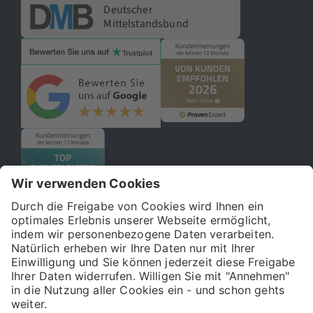
Deutscher
Mittelstandsbund
© 2026 121WATT GmbH
Über uns
Presse
FAQ
Impressum
Datenschutz